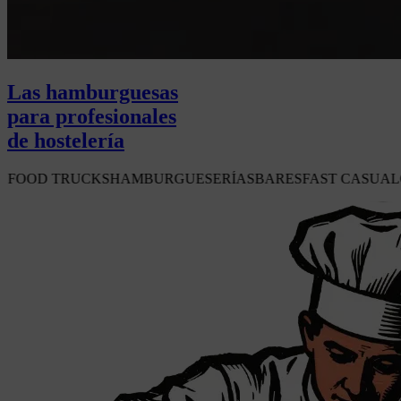
Las hamburguesas
para profesionales
de hostelería
HAMBURGUESERÍAS
BARES
FAST CASUAL
GASTROBARES