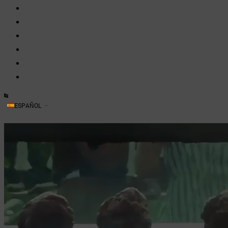
Nosotros
Dehesa
Ganado
Hostelería
Blog
Contacto
ESPAÑOL