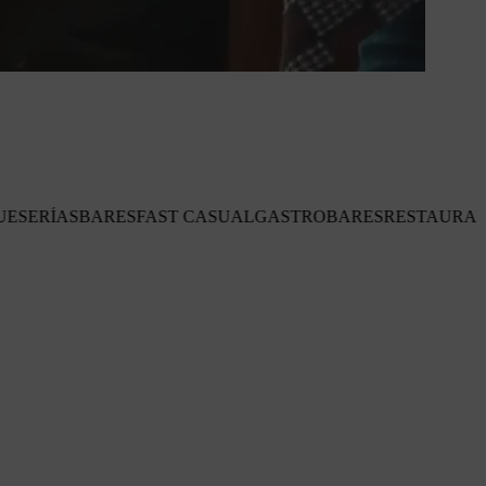
S
FAST CASUAL
GASTROBARES
RESTAURANTES
FOOD TRU